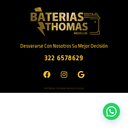
Desvararse Con Nosotros Su Mejor Decisión
322 6578629
BATERÍAS THOMAS MEDELLÍN 2024