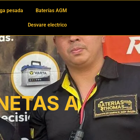
ga pesada
Baterías AGM
Desvare electrico
NETAS A