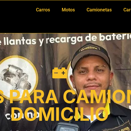
Carros
Motos
Camionetas
Car
S PARA CAMIO
DOMICILIO